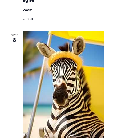
Zoom
Gratuit
MER
8