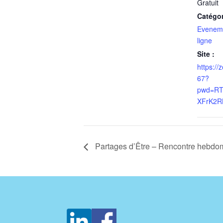
Gratuit
Catégo
Evenem
ligne
Site :
https:/
67?
pwd=RT
XFrK2R
Partages d’Être – Rencontre hebdom