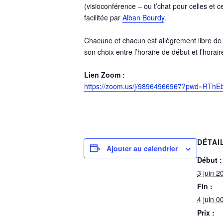
(visioconférence – ou t’chat pour celles et c
facilitée par
Alban Bourdy
.
Chacune et chacun est allègrement libre d
son choix entre l’horaire de début et l’horaire
Lien Zoom :
https://zoom.us/j/98964966967?pwd=RT
DÉTAI
Ajouter au calendrier
Début :
3 juin 2
Fin :
4 juin 0
Prix :