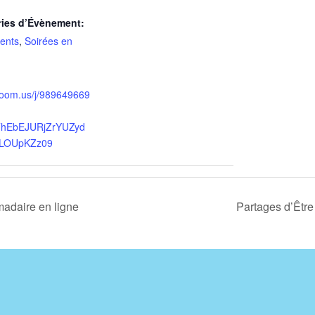
ries d’Évènement:
ents
,
Soirées en
/zoom.us/j/989649669
hEbEJURjZrYUZyd
LOUpKZz09
adaire en ligne
Partages d’Êtr