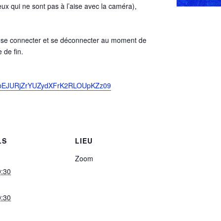
eux qui ne sont pas à l’aise avec la caméra),
e se connecter et se déconnecter au moment de
 de fin.
hEbEJURjZrYUZydXFrK2RLOUpKZz09
LS
LIEU
Zoom
0:30
0:30