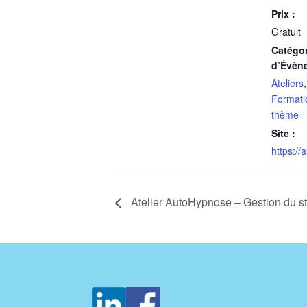
Prix :
Gratuit
Catégor
d’Évèn
Ateliers
Formati
thème
Site :
https://
Atelier AutoHypnose – Gestion du s