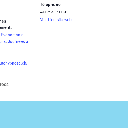
Téléphone
+41794171166
Voir Lieu site web
ies
ement:
,
Evenements
,
ons
,
Journées à
autohypnose.ch/
tress