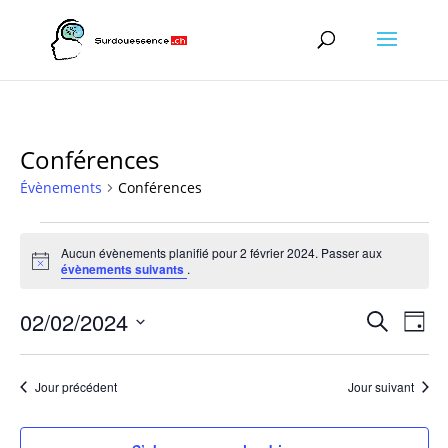
Conférences
Évènements
Conférences
Évènements
for
Aucun évènements planifié pour 2 février 2024. Passer aux
Notice
évènements suivants
.
2
février
Recher
Nav
02/02/2024
Recherche
Jour
2024
de
et
Sélectionnez
vu
naviga
une
Év
Jour précédent
Jour suivant
de
date.
vues