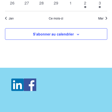
0
0
0
0
0
1
1
26
27
28
29
1
2
3
évènements
évènements
évènements
évènements
évènements
évènement
évènem
Jan
Ce mois-ci
Mar
S’abonner au calendrier