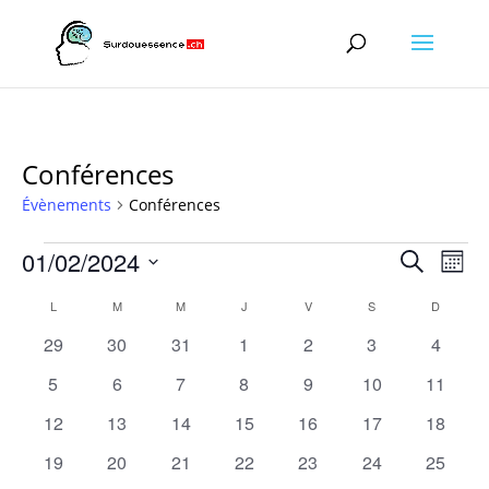
Conférences
Évènements
Conférences
Évènements
Recher
Nav
01/02/2024
Recherche
Mois
de
et
Sélectionnez
vu
Calendrier
naviga
L
LUNDI
M
MARDI
M
MERCREDI
J
JEUDI
V
VENDREDI
S
SAMEDI
D
DIMANC
une
Év
de
de
date.
0
0
0
0
0
0
0
29
30
31
1
2
3
4
Évènements
vues
évènements
évènements
évènements
évènements
évènements
évènements
évènem
0
0
0
0
0
0
0
5
6
7
8
9
10
11
Évène
évènements
évènements
évènements
évènements
évènements
évènements
évènem
0
0
0
0
0
0
0
12
13
14
15
16
17
18
évènements
évènements
évènements
évènements
évènements
évènements
évènem
0
0
0
0
0
0
0
19
20
21
22
23
24
25
évènements
évènements
évènements
évènements
évènements
évènements
évènem