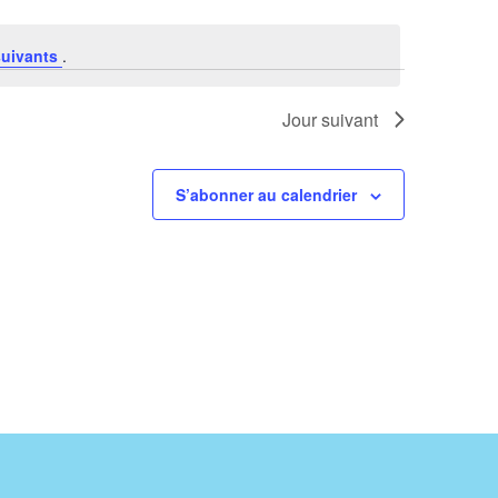
suivants
.
Jour suivant
S’abonner au calendrier