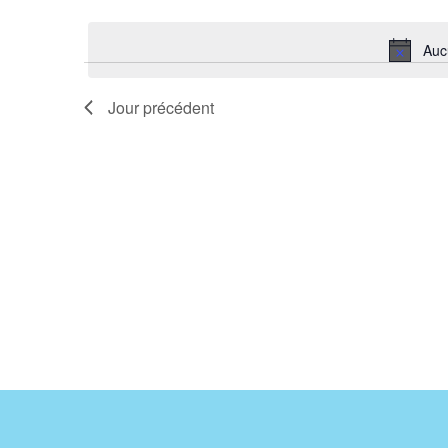
Sélectionnez
mot-
une
clé.
date.
Auc
Jour précédent