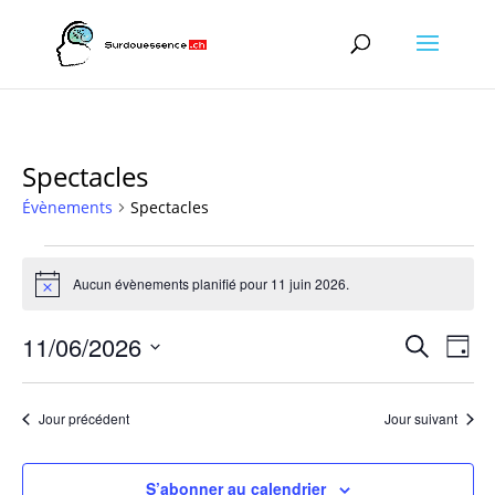
Spectacles
Évènements
Spectacles
Évènements
for
Aucun évènements planifié pour 11 juin 2026.
Notice
11
Recher
Nav
juin
11/06/2026
Recherche
Jour
de
et
2026
Sélectionnez
vu
naviga
une
Év
Jour précédent
Jour suivant
de
date.
vues
Évène
S’abonner au calendrier