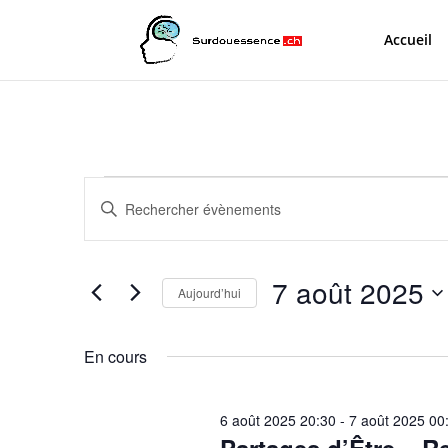
Accueil
Évènements
Recherche
Saisir
et
for
mot-
navigation
7
clé.
de
août
Rechercher
7 août 2025
vues
Évènements
Aujourd’hui
2025
Évènements
par
Sélectionnez
mot-
une
En cours
clé.
date.
6 août 2025 20:30
-
7 août 2025 00