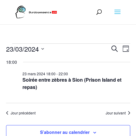
Évènements
Recher
Nav
23/03/2024
Recherche
Jour
de
et
for
Sélectionnez
vu
naviga
18:00
23
une
Év
de
date.
mars
23 mars 2024 18:00
-
22:00
vues
Soirée entre zèbres à Sion (Prison Island et
2024
Évène
repas)
Jour précédent
Jour suivant
S’abonner au calendrier