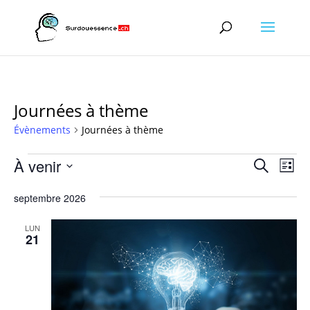
Journées à thème
Évènements
Journées à thème
Évènements
Recher
Nav
À venir
Recherche
Liste
de
et
Sélectionnez
vu
naviga
septembre 2026
une
Év
de
date.
LUN
vues
21
Évène