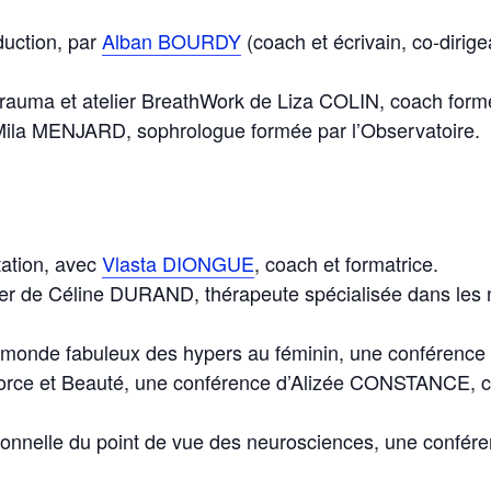
duction, par
Alban BOURDY
(coach et écrivain, co-dirig
trauma et atelier BreathWork de Liza COLIN, coach formé
Mila MENJARD, sophrologue formée par l’Observatoire.
tation, avec
Vlasta DIONGUE
, coach et formatrice.
ier de Céline DURAND, thérapeute spécialisée dans les 
monde fabuleux des hypers au féminin, une c
onférence
orce et Beauté, une c
onférence d’Alizée CONSTANCE, c
ionnelle du point de vue des neurosciences, une c
onfér