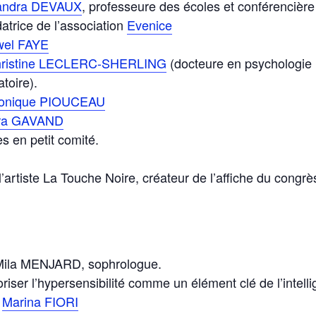
andra DEVAUX
, professeure des écoles et conférencièr
datrice de l’association
Evenice
el FAYE
ristine LECLERC-SHERLING
(docteure en psychologie i
toire).
onique PIOUCEAU
ra GAVAND
 en petit comité.
’artiste La Touche Noire, créateur de l’affiche du congrè
Mila MENJARD, sophrologue.
iser l’hypersensibilité comme un élément clé de l’intell
.
Marina FIORI