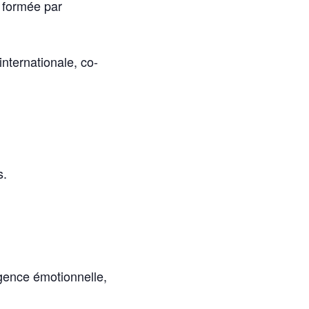
e formée par
nternationale, co-
s.
igence émotionnelle,