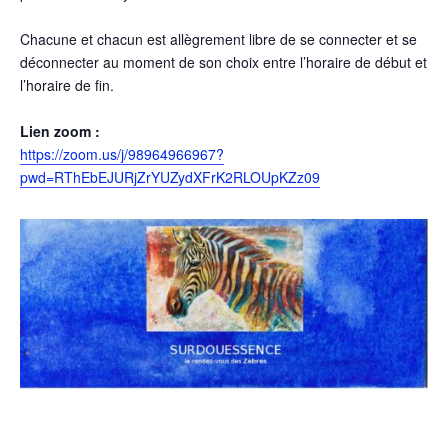
Chacune et chacun est allègrement libre de se connecter et se
déconnecter au moment de son choix entre l’horaire de début et
l’horaire de fin.
Lien zoom :
https://zoom.us/j/98964966967?
pwd=RThEbEJURjZrYUZydXFrK2RLOUpKZz09