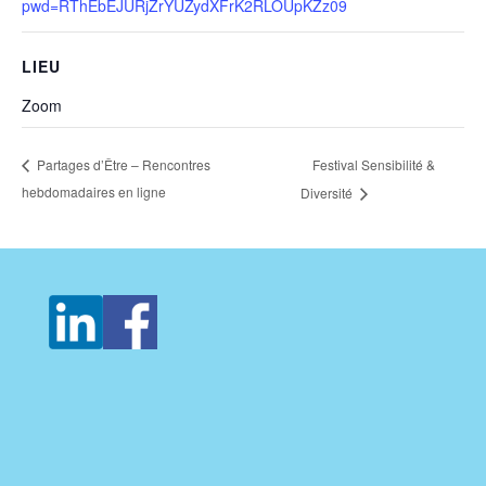
pwd=RThEbEJURjZrYUZydXFrK2RLOUpKZz09
LIEU
Zoom
Festival Sensibilité &
Partages d’Être – Rencontres
hebdomadaires en ligne
Diversité