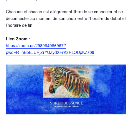
Chacune et chacun est allègrement libre de se connecter et se
déconnecter au moment de son choix entre l’horaire de début et
l’horaire de fin.
Lien Zoom :
https://zoom.us/j/98964966967?
pwd=RThEbEJURjZrYUZydXFrK2RLOUpKZz09