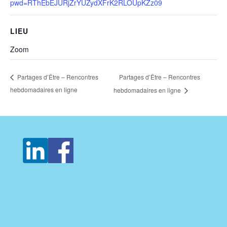
pwd=RThEbEJURjZrYUZydXFrK2RLOUpKZz09
LIEU
Zoom
Partages d’Être – Rencontres
Partages d’Être – Rencontres
hebdomadaires en ligne
hebdomadaires en ligne