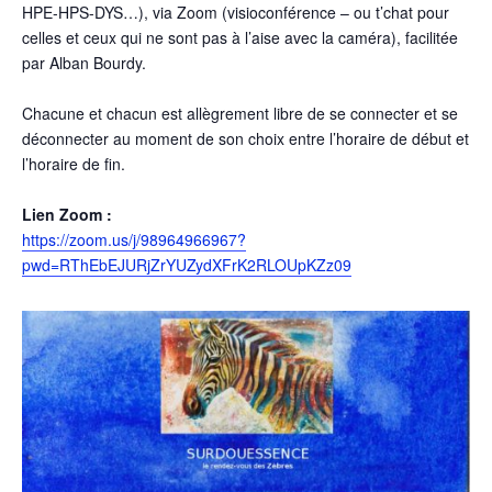
HPE-HPS-DYS…), via Zoom (visioconférence – ou t’chat pour
celles et ceux qui ne sont pas à l’aise avec la caméra), facilitée
par Alban Bourdy.
Chacune et chacun est allègrement libre de se connecter et se
déconnecter au moment de son choix entre l’horaire de début et
l’horaire de fin.
Lien Zoom :
https://zoom.us/j/98964966967?
pwd=RThEbEJURjZrYUZydXFrK2RLOUpKZz09