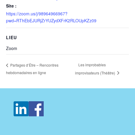
Site :
https://zoom.us/j/98964966967?
pwd=RThEbEJURjZrYUZydXFrK2RLOUpKZz09
LIEU
Zoom
Les improbables
Partages d’Être – Rencontres
hebdomadaires en ligne
improvisateurs (Théâtre)