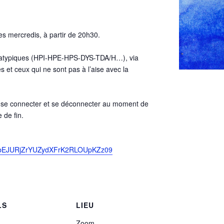
s mercredis, à partir de 20h30.
re atypiques (HPI-HPE-HPS-DYS-TDA/H…), via
s et ceux qui ne sont pas à l’aise avec la
e se connecter et se déconnecter au moment de
 de fin.
hEbEJURjZrYUZydXFrK2RLOUpKZz09
LS
LIEU
Zoom