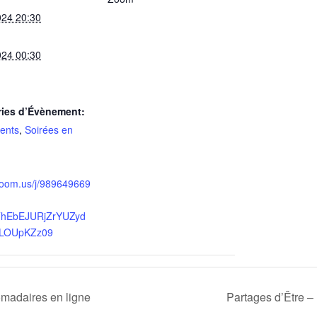
024 20:30
024 00:30
ries d’Évènement:
ents
,
Soirées en
/zoom.us/j/989649669
hEbEJURjZrYUZyd
LOUpKZz09
madaires en ligne
Partages d’Être 