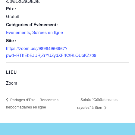
2 mai 2024 00:30
Prix :
Gratuit
Catégories d’Évènement:
Evenements
,
Soirées en ligne
Site :
https://zoom.us/j/98964966967?
pwd=RThEbEJURjZrYUZydXFrK2RLOUpKZz09
LIEU
Zoom
Soirée “Célébrons nos
Partages d’Être – Rencontres
hebdomadaires en ligne
rayures” à Sion