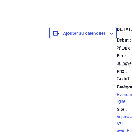
DÉTAI
Ajouter au calendrier
Début :
29 nove
Fin :
30 nove
Prix :
Gratuit
Catégo
Evenem
ligne
Site :
https:/
67?
pwd=RT