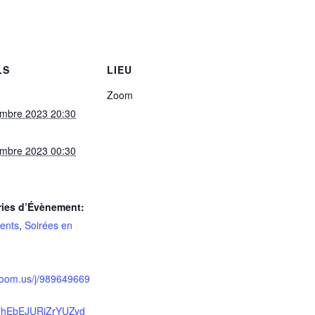
LS
LIEU
Zoom
mbre 2023 20:30
mbre 2023 00:30
ries d’Évènement:
ents
,
Soirées en
/zoom.us/j/989649669
hEbEJURjZrYUZyd