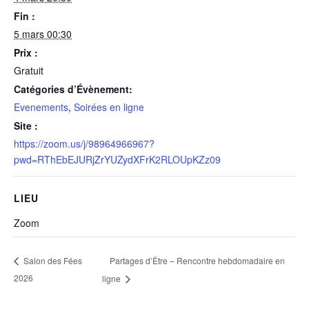
Fin :
5 mars 00:30
Prix :
Gratuit
Catégories d’Évènement:
Evenements
,
Soirées en ligne
Site :
https://zoom.us/j/98964966967?
pwd=RThEbEJURjZrYUZydXFrK2RLOUpKZz09
LIEU
Zoom
Partages d’Être – Rencontre hebdomadaire en
Salon des Fées
2026
ligne