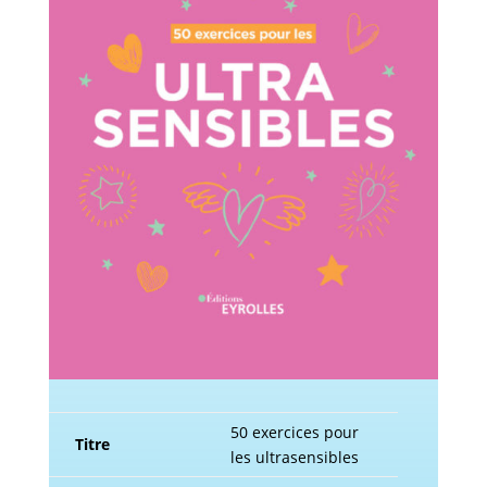
50 exercices pour
Titre
les ultrasensibles